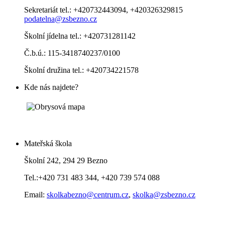
Sekretariát tel.: +420732443094, +420326329815
podatelna@zsbezno.cz
Školní jídelna tel.: +420731281142
Č.b.ú.: 115-3418740237/0100
Školní družina tel.: +420734221578
Kde nás najdete?
Mateřská škola
Školní 242, 294 29 Bezno
Tel.:+420 731 483 344, +420 739 574 088
Email:
skolkabezno@centrum.cz
,
skolka@zsbezno.cz