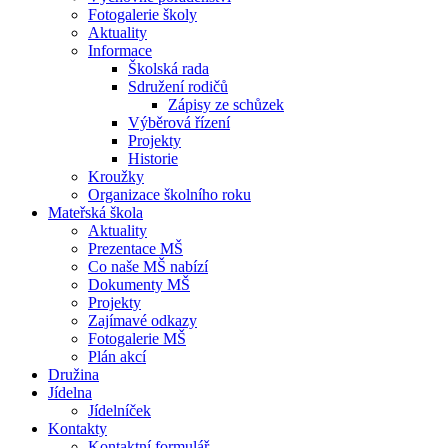
Fotogalerie školy
Aktuality
Informace
Školská rada
Sdružení rodičů
Zápisy ze schůzek
Výběrová řízení
Projekty
Historie
Kroužky
Organizace školního roku
Mateřská škola
Aktuality
Prezentace MŠ
Co naše MŠ nabízí
Dokumenty MŠ
Projekty
Zajímavé odkazy
Fotogalerie MŠ
Plán akcí
Družina
Jídelna
Jídelníček
Kontakty
Kontaktní formulář