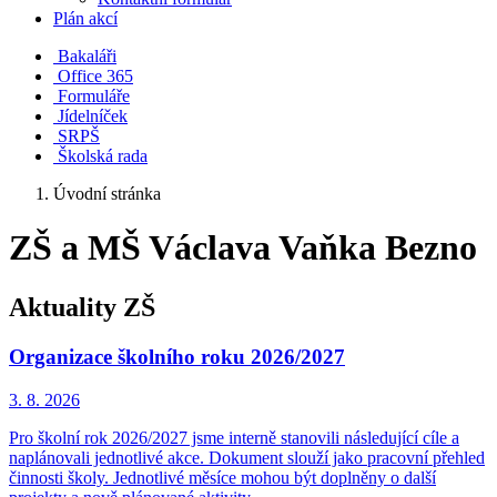
Plán akcí
Bakaláři
Office 365
Formuláře
Jídelníček
SRPŠ
Školská rada
Úvodní stránka
ZŠ a MŠ Václava Vaňka Bezno
Aktuality ZŠ
Organizace školního roku 2026/2027
3. 8.
2026
Pro školní rok 2026/2027 jsme interně stanovili následující cíle a
naplánovali jednotlivé akce. Dokument slouží jako pracovní přehled
činnosti školy. Jednotlivé měsíce mohou být doplněny o další