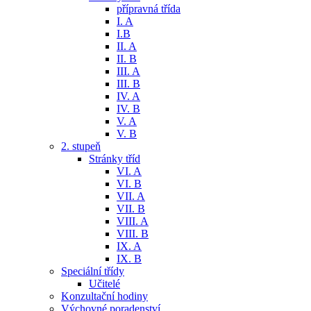
přípravná třída
I. A
I.B
II. A
II. B
III. A
III. B
IV. A
IV. B
V. A
V. B
2. stupeň
Stránky tříd
VI. A
VI. B
VII. A
VII. B
VIII. A
VIII. B
IX. A
IX. B
Speciální třídy
Učitelé
Konzultační hodiny
Výchovné poradenství