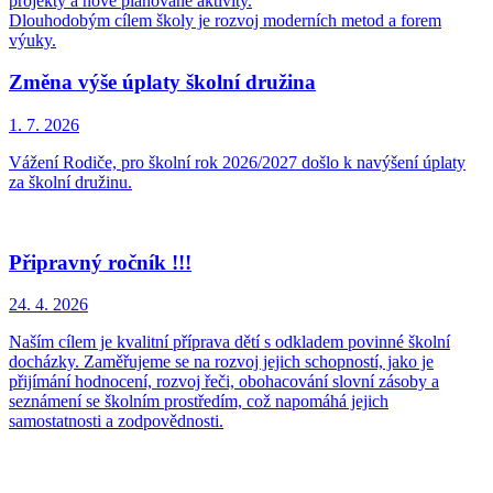
projekty a nově plánované aktivity.
Dlouhodobým cílem školy je rozvoj moderních metod a forem
výuky.
Změna výše úplaty školní družina
1. 7.
2026
Vážení Rodiče, pro školní rok 2026/2027 došlo k navýšení úplaty
za školní družinu.
Připravný ročník !!!
24. 4.
2026
Naším cílem je kvalitní příprava dětí s odkladem povinné školní
docházky. Zaměřujeme se na rozvoj jejich schopností, jako je
přijímání hodnocení, rozvoj řeči, obohacování slovní zásoby a
seznámení se školním prostředím, což napomáhá jejich
samostatnosti a zodpovědnosti.