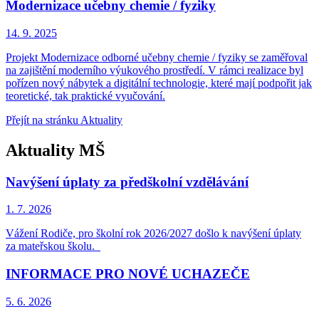
Modernizace učebny chemie / fyziky
14. 9.
2025
Projekt Modernizace odborné učebny chemie / fyziky se zaměřoval
na zajištění moderního výukového prostředí. V rámci realizace byl
pořízen nový nábytek a digitální technologie, které mají podpořit jak
teoretické, tak praktické vyučování.
Přejít na stránku Aktuality
Aktuality MŠ
Navýšení úplaty za předškolní vzdělávání
1. 7.
2026
Vážení Rodiče, pro školní rok 2026/2027 došlo k navýšení úplaty
za mateřskou školu.
INFORMACE PRO NOVÉ UCHAZEČE
5. 6.
2026