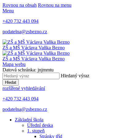
Rovnou na obsah
Rovnou na menu
Menu
+420 732 443 094
podatelna@zsbezno.cz
ZŠ a MŠ Václava Vaňka
Bezno
ZŠ a MŠ Václava Vaňka
Bezno
Mapa webu
Datová schránka: jnjmmtu
Hledaný výraz
Hledat
rozšířené vyhledávání
+420 732 443 094
podatelna@zsbezno.cz
Základní škola
Úřední deska
1. stupeň
Stránky tříd