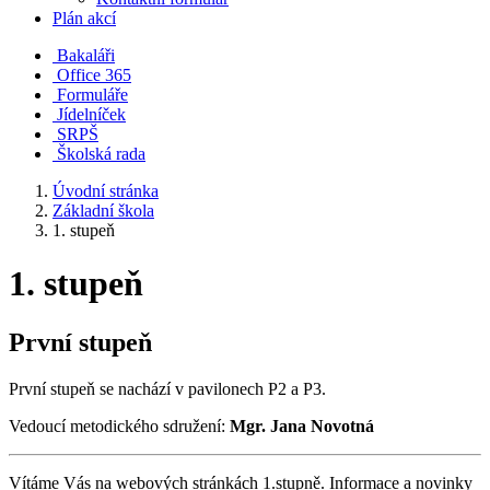
Plán akcí
Bakaláři
Office 365
Formuláře
Jídelníček
SRPŠ
Školská rada
Úvodní stránka
Základní škola
1. stupeň
1. stupeň
První stupeň
První stupeň se nachází v pavilonech P2 a P3.
Vedoucí metodického sdružení:
Mgr. Jana Novotná
Vítáme Vás na webových stránkách 1.stupně. Informace a novinky