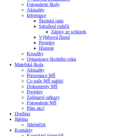
Fotogalerie školy
Aktuality
Informace
Školská rada
Sdružení rodičů
Zápisy ze schůzek
Výběrová řízení
Projekty
Historie
Kroužky
Organizace školního roku
Mateřská škola
Aktuality
Prezentace MŠ
Co naše MŠ nabízí
Dokumenty MŠ
Projekty
Zajímavé odkazy
Fotogalerie MŠ
Plán akcí
Družina
Jídelna
Jídelníček
Kontakty
Kontaktní formulář