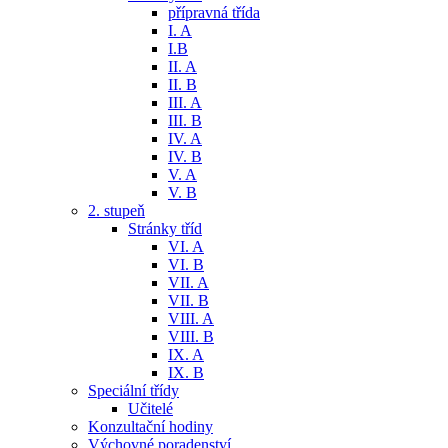
přípravná třída
I. A
I.B
II. A
II. B
III. A
III. B
IV. A
IV. B
V. A
V. B
2. stupeň
Stránky tříd
VI. A
VI. B
VII. A
VII. B
VIII. A
VIII. B
IX. A
IX. B
Speciální třídy
Učitelé
Konzultační hodiny
Výchovné poradenství