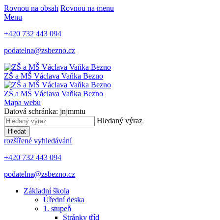
Rovnou na obsah
Rovnou na menu
Menu
+420 732 443 094
podatelna@zsbezno.cz
ZŠ a MŠ Václava Vaňka
Bezno
ZŠ a MŠ Václava Vaňka
Bezno
Mapa webu
Datová schránka: jnjmmtu
Hledaný výraz
Hledat
rozšířené vyhledávání
+420 732 443 094
podatelna@zsbezno.cz
Základní škola
Úřední deska
1. stupeň
Stránky tříd