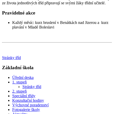
ze života jednotlivých tříd připravují se svými žáky třídní učitelé.
Pravidelné akce
Každý měsíc: kurz bruslení v Benátkách nad Jizerou a kurz
plavání v Mladé Boleslavi
Stránky tříd
Základní škola
Úřední deska
1. stupeň
Stránky tříd
2. stupeň
Speciální třídy
Konzultační hodiny
Výchovné poradenství
Fotogalerie školy