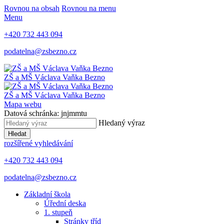
Rovnou na obsah
Rovnou na menu
Menu
+420 732 443 094
podatelna@zsbezno.cz
ZŠ a MŠ Václava Vaňka
Bezno
ZŠ a MŠ Václava Vaňka
Bezno
Mapa webu
Datová schránka: jnjmmtu
Hledaný výraz
Hledat
rozšířené vyhledávání
+420 732 443 094
podatelna@zsbezno.cz
Základní škola
Úřední deska
1. stupeň
Stránky tříd