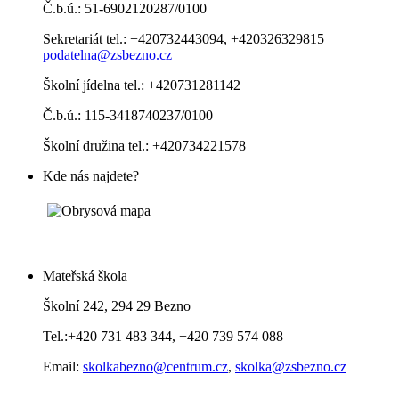
Č.b.ú.: 51-6902120287/0100
Sekretariát tel.: +420732443094, +420326329815
podatelna@zsbezno.cz
Školní jídelna tel.: +420731281142
Č.b.ú.: 115-3418740237/0100
Školní družina tel.: +420734221578
Kde nás najdete?
Mateřská škola
Školní 242, 294 29 Bezno
Tel.:+420 731 483 344, +420 739 574 088
Email:
skolkabezno@centrum.cz
,
skolka@zsbezno.cz