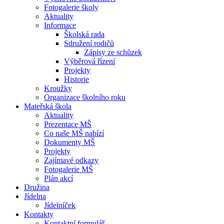
Fotogalerie školy
Aktuality
Informace
Školská rada
Sdružení rodičů
Zápisy ze schůzek
Výběrová řízení
Projekty
Historie
Kroužky
Organizace školního roku
Mateřská škola
Aktuality
Prezentace MŠ
Co naše MŠ nabízí
Dokumenty MŠ
Projekty
Zajímavé odkazy
Fotogalerie MŠ
Plán akcí
Družina
Jídelna
Jídelníček
Kontakty
Kontaktní formulář