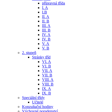
přípravná třída
I. A
I.B
II. A
II. B
III. A
III. B
IV. A
IV. B
V. A
V. B
2. stupeň
Stránky tříd
VI. A
VI. B
VII. A
VII. B
VIII. A
VIII. B
IX. A
IX. B
Speciální třídy
Učitelé
Konzultační hodiny
Výchovné poradenství