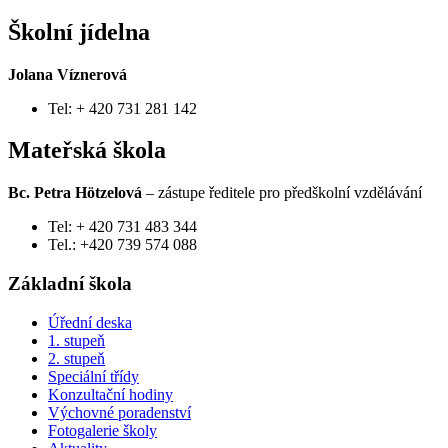
Školní jídelna
Jolana Víznerová
Tel: + 420 731 281 142
Mateřská škola
Bc. Petra Hötzelová
– zástupe ředitele pro předškolní vzdělávání
Tel: + 420 731 483 344
Tel.: +420 739 574 088
Základní škola
Úřední deska
1. stupeň
2. stupeň
Speciální třídy
Konzultační hodiny
Výchovné poradenství
Fotogalerie školy