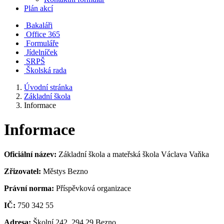
Plán akcí
Bakaláři
Office 365
Formuláře
Jídelníček
SRPŠ
Školská rada
Úvodní stránka
Základní škola
Informace
Informace
Oficiální název:
Základní škola a mateřská škola Václava Vaňka
Zřizovatel:
Městys Bezno
Právní norma:
Příspěvková organizace
IČ:
750 342 55
Adresa:
Školní 242, 294 29 Bezno