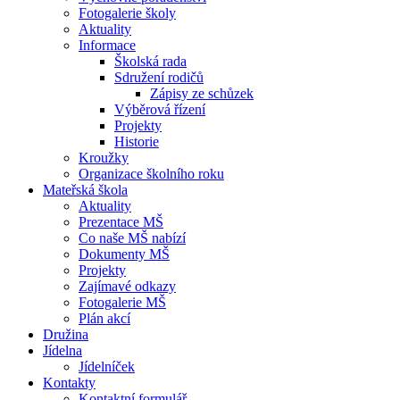
Fotogalerie školy
Aktuality
Informace
Školská rada
Sdružení rodičů
Zápisy ze schůzek
Výběrová řízení
Projekty
Historie
Kroužky
Organizace školního roku
Mateřská škola
Aktuality
Prezentace MŠ
Co naše MŠ nabízí
Dokumenty MŠ
Projekty
Zajímavé odkazy
Fotogalerie MŠ
Plán akcí
Družina
Jídelna
Jídelníček
Kontakty
Kontaktní formulář