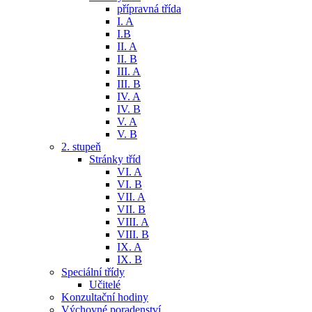
přípravná třída
I. A
I.B
II. A
II. B
III. A
III. B
IV. A
IV. B
V. A
V. B
2. stupeň
Stránky tříd
VI. A
VI. B
VII. A
VII. B
VIII. A
VIII. B
IX. A
IX. B
Speciální třídy
Učitelé
Konzultační hodiny
Výchovné poradenství