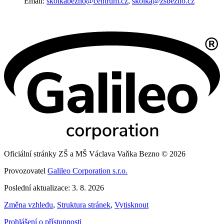
Email:
skolkabezno@centrum.cz
,
skolka@zsbezno.cz
Oficiální stránky ZŠ a MŠ Václava Vaňka Bezno © 2026
Provozovatel
Galileo Corporation s.r.o.
Poslední aktualizace: 3. 8. 2026
Změna vzhledu
,
Struktura stránek
,
Vytisknout
Prohlášení o přístupnosti