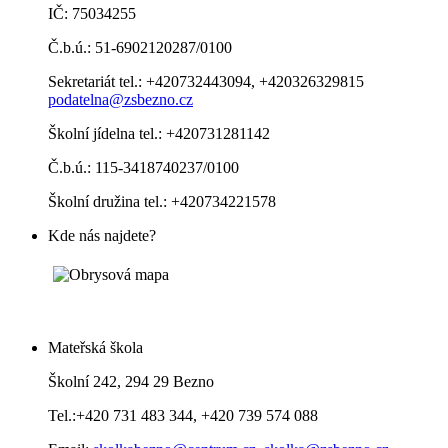
IČ: 75034255
Č.b.ú.: 51-6902120287/0100
Sekretariát tel.: +420732443094, +420326329815
podatelna@zsbezno.cz
Školní jídelna tel.: +420731281142
Č.b.ú.: 115-3418740237/0100
Školní družina tel.: +420734221578
Kde nás najdete?
Mateřská škola
Školní 242, 294 29 Bezno
Tel.:+420 731 483 344, +420 739 574 088