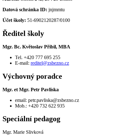
Datová schránka ID:
jnjmmtu
Účet školy:
51-6902120287/0100
Ředitel školy
Mgr. Bc. Květoslav Přibil, MBA
Tel. +420 777 695 255
E-mail:
reditel@zsbezno.cz
Výchovný poradce
Mgr. et Mgr. Petr Pavliska
email: petr.pavliska@zsbezno.cz
Mob.: +420 732 622 935
Speciální pedagog
Mgr. Marie Slivková