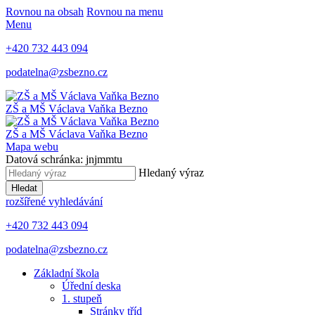
Rovnou na obsah
Rovnou na menu
Menu
+420 732 443 094
podatelna@zsbezno.cz
ZŠ a MŠ Václava Vaňka
Bezno
ZŠ a MŠ Václava Vaňka
Bezno
Mapa webu
Datová schránka: jnjmmtu
Hledaný výraz
Hledat
rozšířené vyhledávání
+420 732 443 094
podatelna@zsbezno.cz
Základní škola
Úřední deska
1. stupeň
Stránky tříd