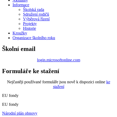
Aktuality
Informace
Školská rada
Sdružení rodičů
Výběrová řízení
Projekty
Historie
Kroužky
Organizace školního roku
Školní email
login.microsoftonline.com
Formuláře ke stažení
Nejčastěji používané formuláře jsou nově k dispozici online
ke
stažení
EU fondy
EU fondy
Národní plán obnovy