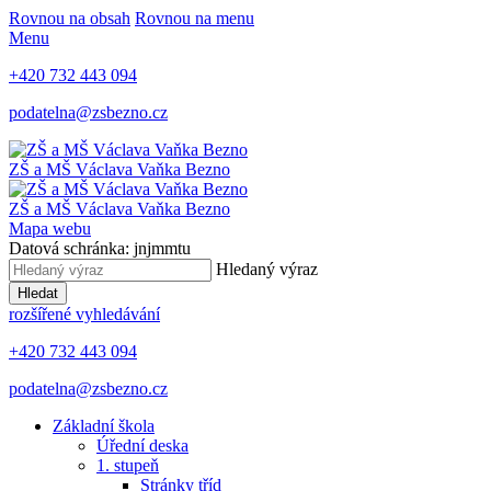
Rovnou na obsah
Rovnou na menu
Menu
+420 732 443 094
podatelna@zsbezno.cz
ZŠ a MŠ Václava Vaňka
Bezno
ZŠ a MŠ Václava Vaňka
Bezno
Mapa webu
Datová schránka: jnjmmtu
Hledaný výraz
Hledat
rozšířené vyhledávání
+420 732 443 094
podatelna@zsbezno.cz
Základní škola
Úřední deska
1. stupeň
Stránky tříd