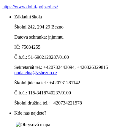
https://www.dolni-pojizeri.cz/
Základní škola
Školní 242, 294 29 Bezno
Datová schránka: jnjmmtu
IČ: 75034255
Č.b.ú.: 51-6902120287/0100
Sekretariát tel.: +420732443094, +420326329815
podatelna@zsbezno.cz
Školní jídelna tel.: +420731281142
Č.b.ú.: 115-3418740237/0100
Školní družina tel.: +420734221578
Kde nás najdete?