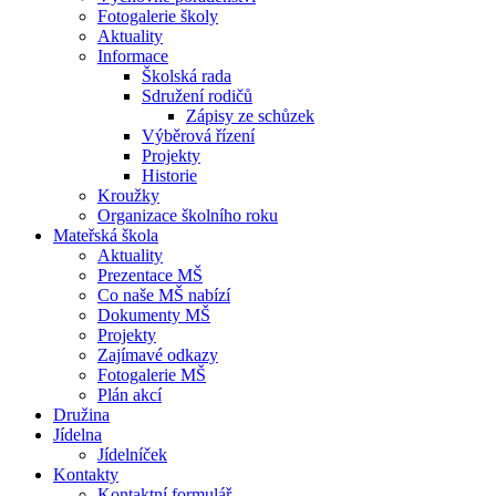
Fotogalerie školy
Aktuality
Informace
Školská rada
Sdružení rodičů
Zápisy ze schůzek
Výběrová řízení
Projekty
Historie
Kroužky
Organizace školního roku
Mateřská škola
Aktuality
Prezentace MŠ
Co naše MŠ nabízí
Dokumenty MŠ
Projekty
Zajímavé odkazy
Fotogalerie MŠ
Plán akcí
Družina
Jídelna
Jídelníček
Kontakty
Kontaktní formulář