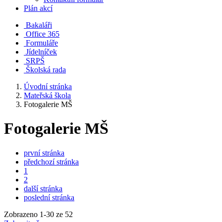
Plán akcí
Bakaláři
Office 365
Formuláře
Jídelníček
SRPŠ
Školská rada
Úvodní stránka
Mateřská škola
Fotogalerie MŠ
Fotogalerie MŠ
první stránka
předchozí stránka
1
2
další stránka
poslední stránka
Zobrazeno
1
-
30
ze 52