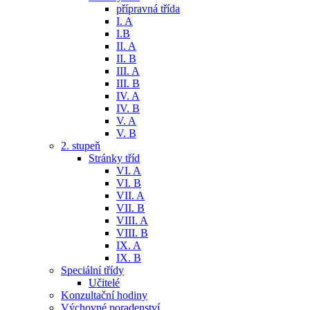
přípravná třída
I. A
I.B
II. A
II. B
III. A
III. B
IV. A
IV. B
V. A
V. B
2. stupeň
Stránky tříd
VI. A
VI. B
VII. A
VII. B
VIII. A
VIII. B
IX. A
IX. B
Speciální třídy
Učitelé
Konzultační hodiny
Výchovné poradenství