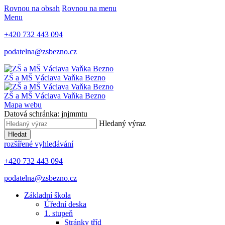
Rovnou na obsah
Rovnou na menu
Menu
+420 732 443 094
podatelna@zsbezno.cz
ZŠ a MŠ Václava Vaňka
Bezno
ZŠ a MŠ Václava Vaňka
Bezno
Mapa webu
Datová schránka: jnjmmtu
Hledaný výraz
Hledat
rozšířené vyhledávání
+420 732 443 094
podatelna@zsbezno.cz
Základní škola
Úřední deska
1. stupeň
Stránky tříd