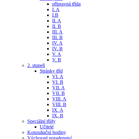
přípravná třída
I. A
I.B
II. A
II. B
III. A
III. B
IV. A
IV. B
V. A
V. B
2. stupeň
Stránky tříd
VI. A
VI. B
VII. A
VII. B
VIII. A
VIII. B
IX. A
IX. B
Speciální třídy
Učitelé
Konzultační hodiny
Výchovné poradenství