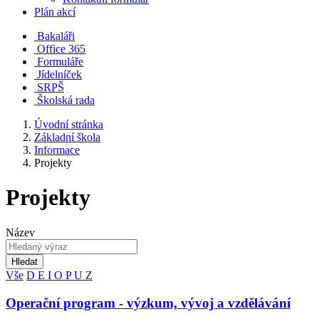
Plán akcí
Bakaláři
Office 365
Formuláře
Jídelníček
SRPŠ
Školská rada
Úvodní stránka
Základní škola
Informace
Projekty
Projekty
Název
Hledat
Vše
D
E
I
O
P
U
Z
Operační program - výzkum, vývoj a vzdělávání