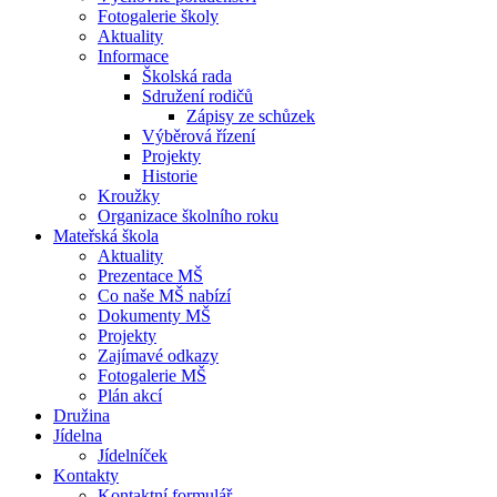
Fotogalerie školy
Aktuality
Informace
Školská rada
Sdružení rodičů
Zápisy ze schůzek
Výběrová řízení
Projekty
Historie
Kroužky
Organizace školního roku
Mateřská škola
Aktuality
Prezentace MŠ
Co naše MŠ nabízí
Dokumenty MŠ
Projekty
Zajímavé odkazy
Fotogalerie MŠ
Plán akcí
Družina
Jídelna
Jídelníček
Kontakty
Kontaktní formulář