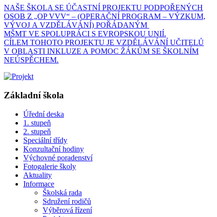
NAŠE ŠKOLA SE ÚČASTNÍ PROJEKTU PODPOŘENÝCH
OSOB Z „OP VVV“ – (OPERAČNÍ PROGRAM – VÝZKUM,
VÝVOJ A VZDĚLÁVÁNÍ) POŘÁDANÝM
MŠMT VE SPOLUPRÁCI S EVROPSKOU UNIÍ.
CÍLEM TOHOTO PROJEKTU JE VZDĚLÁVÁNÍ UČITELŮ
V OBLASTI INKLUZE A POMOC ŽÁKŮM SE ŠKOLNÍM
NEÚSPĚCHEM.
Základní škola
Úřední deska
1. stupeň
2. stupeň
Speciální třídy
Konzultační hodiny
Výchovné poradenství
Fotogalerie školy
Aktuality
Informace
Školská rada
Sdružení rodičů
Výběrová řízení