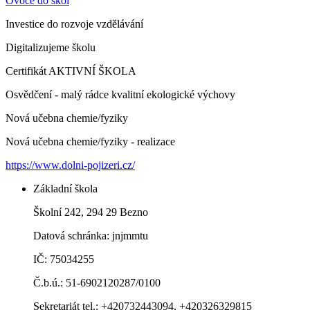
Ovoce do škol
Investice do rozvoje vzdělávání
Digitalizujeme školu
Certifikát AKTIVNÍ ŠKOLA
Osvědčení - malý rádce kvalitní ekologické výchovy
Nová učebna chemie/fyziky
Nová učebna chemie/fyziky - realizace
https://www.dolni-pojizeri.cz/
Základní škola
Školní 242, 294 29 Bezno
Datová schránka: jnjmmtu
IČ: 75034255
Č.b.ú.: 51-6902120287/0100
Sekretariát tel.: +420732443094, +420326329815