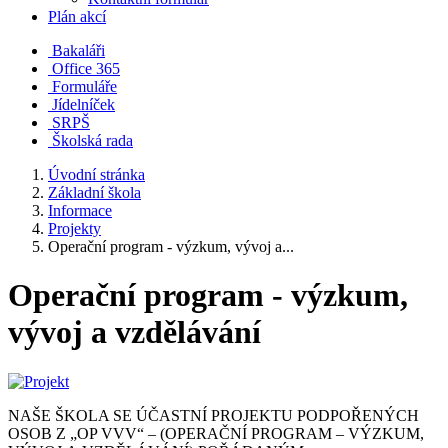
Plán akcí
Bakaláři
Office 365
Formuláře
Jídelníček
SRPŠ
Školská rada
Úvodní stránka
Základní škola
Informace
Projekty
Operační program - výzkum, vývoj a...
Operační program - výzkum,
vývoj a vzdělávání
NAŠE ŠKOLA SE ÚČASTNÍ PROJEKTU PODPOŘENÝCH
OSOB Z „OP VVV“ – (OPERAČNÍ PROGRAM – VÝZKUM,