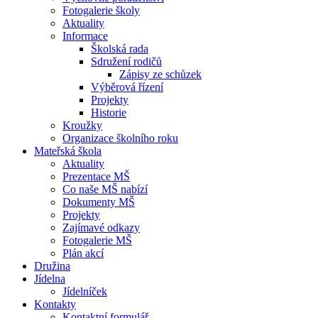
Fotogalerie školy
Aktuality
Informace
Školská rada
Sdružení rodičů
Zápisy ze schůzek
Výběrová řízení
Projekty
Historie
Kroužky
Organizace školního roku
Mateřská škola
Aktuality
Prezentace MŠ
Co naše MŠ nabízí
Dokumenty MŠ
Projekty
Zajímavé odkazy
Fotogalerie MŠ
Plán akcí
Družina
Jídelna
Jídelníček
Kontakty
Kontaktní formulář