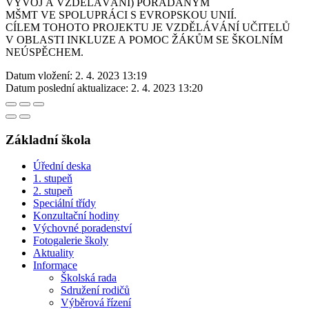
VÝVOJ A VZDĚLÁVÁNÍ) POŘÁDANÝM
MŠMT VE SPOLUPRÁCI S EVROPSKOU UNIÍ.
CÍLEM TOHOTO PROJEKTU JE VZDĚLÁVÁNÍ UČITELŮ
V OBLASTI INKLUZE A POMOC ŽÁKŮM SE ŠKOLNÍM
NEÚSPĚCHEM.
Datum vložení:
2. 4. 2023 13:19
Datum poslední aktualizace:
2. 4. 2023 13:20
Základní škola
Úřední deska
1. stupeň
2. stupeň
Speciální třídy
Konzultační hodiny
Výchovné poradenství
Fotogalerie školy
Aktuality
Informace
Školská rada
Sdružení rodičů
Výběrová řízení