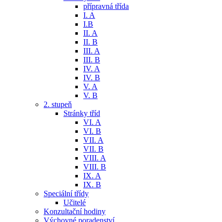
přípravná třída
I. A
I.B
II. A
II. B
III. A
III. B
IV. A
IV. B
V. A
V. B
2. stupeň
Stránky tříd
VI. A
VI. B
VII. A
VII. B
VIII. A
VIII. B
IX. A
IX. B
Speciální třídy
Učitelé
Konzultační hodiny
Výchovné poradenství