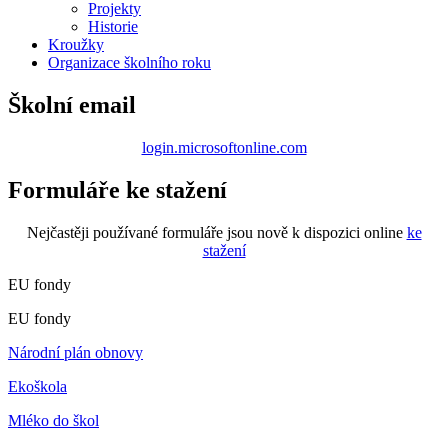
Projekty
Historie
Kroužky
Organizace školního roku
Školní email
login.microsoftonline.com
Formuláře ke stažení
Nejčastěji používané formuláře jsou nově k dispozici online
ke
stažení
EU fondy
EU fondy
Národní plán obnovy
Ekoškola
Mléko do škol