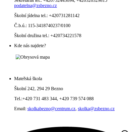
Sekretariát tel.: +420732443094, +420326329815
podatelna@zsbezno.cz
Školní jídelna tel.: +420731281142
Č.b.ú.: 115-3418740237/0100
Školní družina tel.: +420734221578
Kde nás najdete?
Mateřská škola
Školní 242, 294 29 Bezno
Tel.:+420 731 483 344, +420 739 574 088
Email:
skolkabezno@centrum.cz
,
skolka@zsbezno.cz