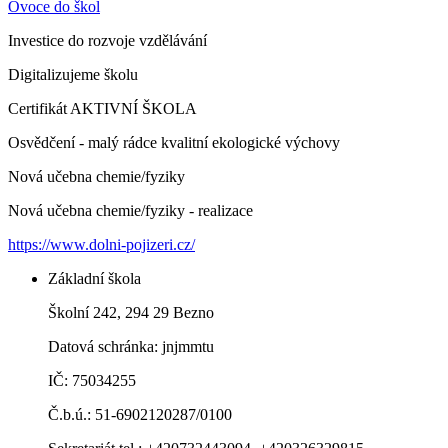
Ovoce do škol
Investice do rozvoje vzdělávání
Digitalizujeme školu
Certifikát AKTIVNÍ ŠKOLA
Osvědčení - malý rádce kvalitní ekologické výchovy
Nová učebna chemie/fyziky
Nová učebna chemie/fyziky - realizace
https://www.dolni-pojizeri.cz/
Základní škola
Školní 242, 294 29 Bezno
Datová schránka: jnjmmtu
IČ: 75034255
Č.b.ú.: 51-6902120287/0100