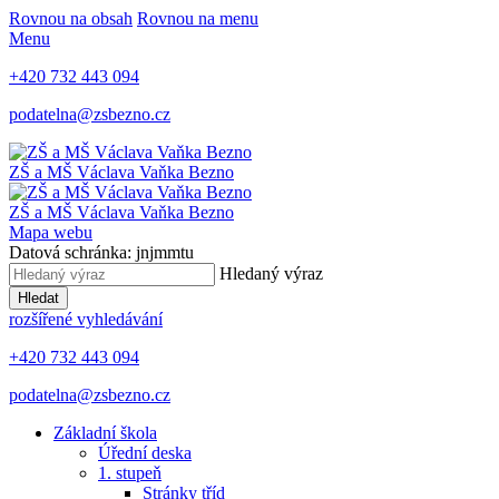
Rovnou na obsah
Rovnou na menu
Menu
+420 732 443 094
podatelna@zsbezno.cz
ZŠ a MŠ Václava Vaňka
Bezno
ZŠ a MŠ Václava Vaňka
Bezno
Mapa webu
Datová schránka: jnjmmtu
Hledaný výraz
Hledat
rozšířené vyhledávání
+420 732 443 094
podatelna@zsbezno.cz
Základní škola
Úřední deska
1. stupeň
Stránky tříd