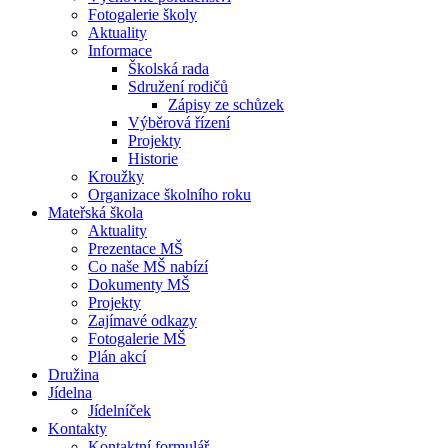
Fotogalerie školy
Aktuality
Informace
Školská rada
Sdružení rodičů
Zápisy ze schůzek
Výběrová řízení
Projekty
Historie
Kroužky
Organizace školního roku
Mateřská škola
Aktuality
Prezentace MŠ
Co naše MŠ nabízí
Dokumenty MŠ
Projekty
Zajímavé odkazy
Fotogalerie MŠ
Plán akcí
Družina
Jídelna
Jídelníček
Kontakty
Kontaktní formulář