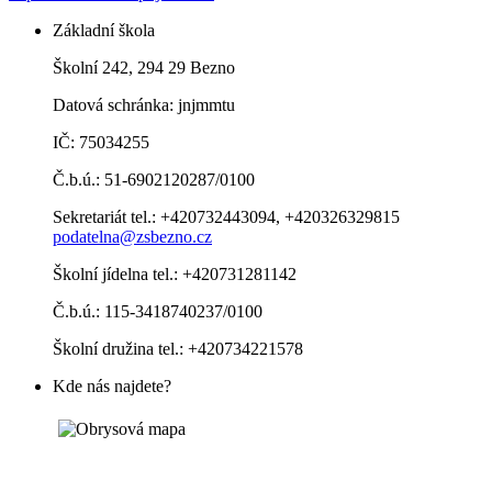
Základní škola
Školní 242, 294 29 Bezno
Datová schránka: jnjmmtu
IČ: 75034255
Č.b.ú.: 51-6902120287/0100
Sekretariát tel.: +420732443094, +420326329815
podatelna@zsbezno.cz
Školní jídelna tel.: +420731281142
Č.b.ú.: 115-3418740237/0100
Školní družina tel.: +420734221578
Kde nás najdete?