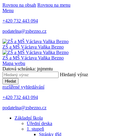
Rovnou na obsah
Rovnou na menu
Menu
+420 732 443 094
podatelna@zsbezno.cz
ZŠ a MŠ Václava Vaňka
Bezno
ZŠ a MŠ Václava Vaňka
Bezno
Mapa webu
Datová schránka: jnjmmtu
Hledaný výraz
Hledat
rozšířené vyhledávání
+420 732 443 094
podatelna@zsbezno.cz
Základní škola
Úřední deska
1. stupeň
Stránky tříd