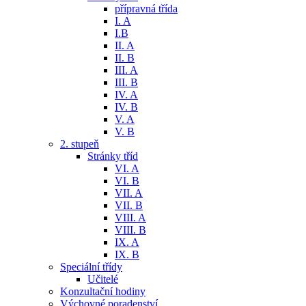
přípravná třída
I. A
I.B
II. A
II. B
III. A
III. B
IV. A
IV. B
V. A
V. B
2. stupeň
Stránky tříd
VI. A
VI. B
VII. A
VII. B
VIII. A
VIII. B
IX. A
IX. B
Speciální třídy
Učitelé
Konzultační hodiny
Výchovné poradenství