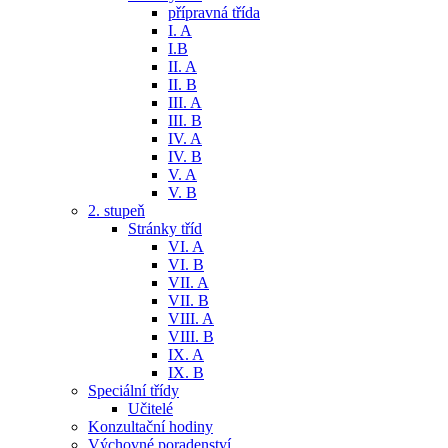
přípravná třída
I. A
I.B
II. A
II. B
III. A
III. B
IV. A
IV. B
V. A
V. B
2. stupeň
Stránky tříd
VI. A
VI. B
VII. A
VII. B
VIII. A
VIII. B
IX. A
IX. B
Speciální třídy
Učitelé
Konzultační hodiny
Výchovné poradenství