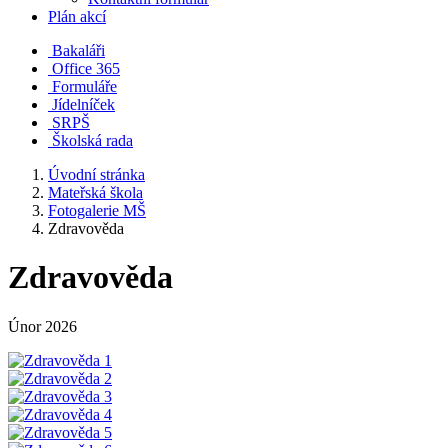
Plán akcí
Bakaláři
Office 365
Formuláře
Jídelníček
SRPŠ
Školská rada
Úvodní stránka
Mateřská škola
Fotogalerie MŠ
Zdravověda
Zdravověda
Únor 2026