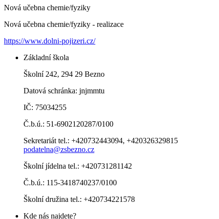
Nová učebna chemie/fyziky
Nová učebna chemie/fyziky - realizace
https://www.dolni-pojizeri.cz/
Základní škola
Školní 242, 294 29 Bezno
Datová schránka: jnjmmtu
IČ: 75034255
Č.b.ú.: 51-6902120287/0100
Sekretariát tel.: +420732443094, +420326329815
podatelna@zsbezno.cz
Školní jídelna tel.: +420731281142
Č.b.ú.: 115-3418740237/0100
Školní družina tel.: +420734221578
Kde nás najdete?