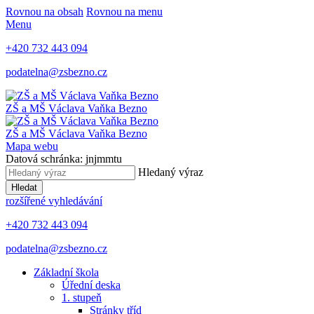
Rovnou na obsah
Rovnou na menu
Menu
+420 732 443 094
podatelna@zsbezno.cz
ZŠ a MŠ Václava Vaňka
Bezno
ZŠ a MŠ Václava Vaňka
Bezno
Mapa webu
Datová schránka: jnjmmtu
Hledaný výraz
Hledat
rozšířené vyhledávání
+420 732 443 094
podatelna@zsbezno.cz
Základní škola
Úřední deska
1. stupeň
Stránky tříd