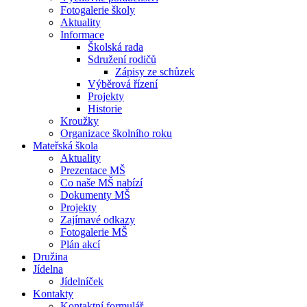
Fotogalerie školy
Aktuality
Informace
Školská rada
Sdružení rodičů
Zápisy ze schůzek
Výběrová řízení
Projekty
Historie
Kroužky
Organizace školního roku
Mateřská škola
Aktuality
Prezentace MŠ
Co naše MŠ nabízí
Dokumenty MŠ
Projekty
Zajímavé odkazy
Fotogalerie MŠ
Plán akcí
Družina
Jídelna
Jídelníček
Kontakty
Kontaktní formulář