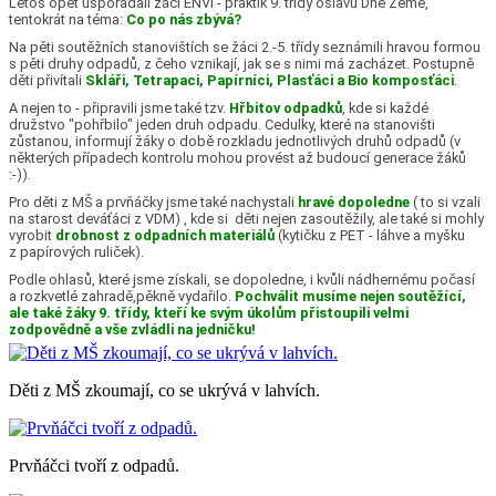
Letos opět uspořádali žáci ENVI - praktik 9. třídy oslavu Dne Země,
tentokrát na téma:
Co po nás zbývá?
Na pěti soutěžních stanovištích se žáci 2.-5. třídy seznámili hravou formou
s pěti druhy odpadů, z čeho vznikají, jak se s nimi má zacházet. Postupně
děti přivítali
Skláři, Tetrapaci, Papírníci, Plasťáci a Bio komposťáci
.
A nejen to - připravili jsme také tzv.
Hřbitov odpadků
, kde si každé
družstvo "pohřbilo" jeden druh odpadu. Cedulky, které na stanovišti
zůstanou, informují žáky o době rozkladu jednotlivých druhů odpadů (v
některých případech kontrolu mohou provést až budoucí generace žáků
:-)).
Pro děti z MŠ a prvňáčky jsme také nachystali
hravé dopoledne
( to si vzali
na starost deváťáci z VDM) , kde si děti nejen zasoutěžily, ale také si mohly
vyrobit
drobnost z odpadních materiálů
(kytičku z PET - láhve a myšku
z papírových ruliček).
Podle ohlasů, které jsme získali, se dopoledne, i kvůli nádhernému počasí
a rozkvetlé zahradě,pěkně vydařilo.
Pochválit musíme nejen soutěžící,
ale také žáky 9. třídy, kteří ke svým úkolům přistoupili velmi
zodpovědně a vše zvládli na jedničku!
Děti z MŠ zkoumají, co se ukrývá v lahvích.
Prvňáčci tvoří z odpadů.