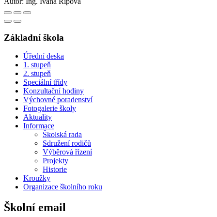
Autor:
Ing. Ivana Řípová
Základní škola
Úřední deska
1. stupeň
2. stupeň
Speciální třídy
Konzultační hodiny
Výchovné poradenství
Fotogalerie školy
Aktuality
Informace
Školská rada
Sdružení rodičů
Výběrová řízení
Projekty
Historie
Kroužky
Organizace školního roku
Školní email