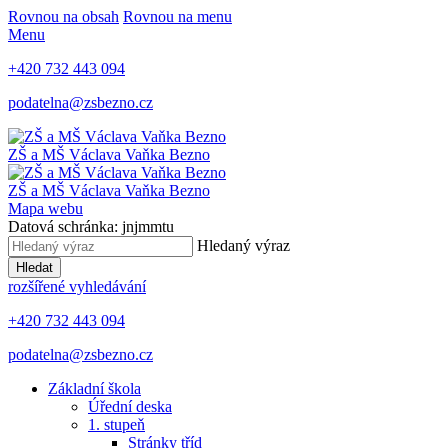
Rovnou na obsah
Rovnou na menu
Menu
+420 732 443 094
podatelna@zsbezno.cz
ZŠ a MŠ Václava Vaňka
Bezno
ZŠ a MŠ Václava Vaňka
Bezno
Mapa webu
Datová schránka: jnjmmtu
Hledaný výraz
Hledat
rozšířené vyhledávání
+420 732 443 094
podatelna@zsbezno.cz
Základní škola
Úřední deska
1. stupeň
Stránky tříd