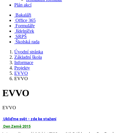
Plán akcí
Bakaláři
Office 365
Formuláře
Jídelníček
SRPŠ
Školská rada
Úvodní stránka
Základní škola
Informace
Projekty
EVVO
EVVO
EVVO
EVVO
Ukliďme svět - zde ke stažení
Den Země 2015