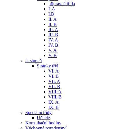
přípravná třída
I. A
I.B
II. A
II. B
III. A
III. B
IV. A
IV. B
V. A
V. B
2. stupeň
Stránky tříd
VI. A
VI. B
VII. A
VII. B
VIII. A
VIII. B
IX. A
IX. B
Speciální třídy
Učitelé
Konzultační hodiny
Výchovné poradenství