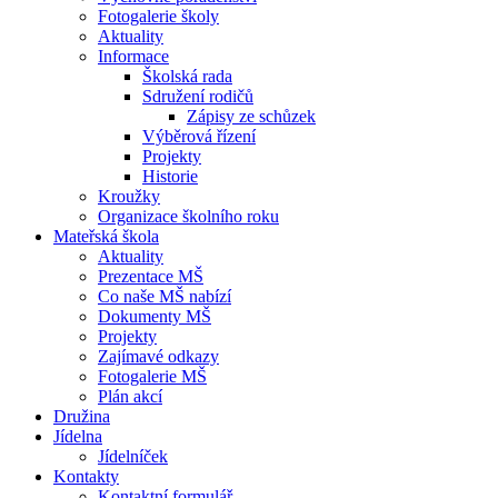
Fotogalerie školy
Aktuality
Informace
Školská rada
Sdružení rodičů
Zápisy ze schůzek
Výběrová řízení
Projekty
Historie
Kroužky
Organizace školního roku
Mateřská škola
Aktuality
Prezentace MŠ
Co naše MŠ nabízí
Dokumenty MŠ
Projekty
Zajímavé odkazy
Fotogalerie MŠ
Plán akcí
Družina
Jídelna
Jídelníček
Kontakty
Kontaktní formulář