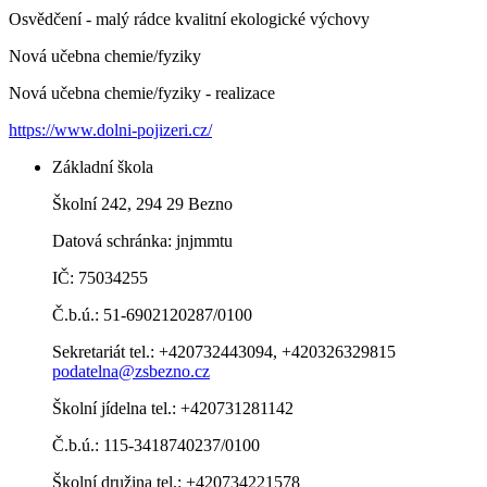
Osvědčení - malý rádce kvalitní ekologické výchovy
Nová učebna chemie/fyziky
Nová učebna chemie/fyziky - realizace
https://www.dolni-pojizeri.cz/
Základní škola
Školní 242, 294 29 Bezno
Datová schránka: jnjmmtu
IČ: 75034255
Č.b.ú.: 51-6902120287/0100
Sekretariát tel.: +420732443094, +420326329815
podatelna@zsbezno.cz
Školní jídelna tel.: +420731281142
Č.b.ú.: 115-3418740237/0100
Školní družina tel.: +420734221578