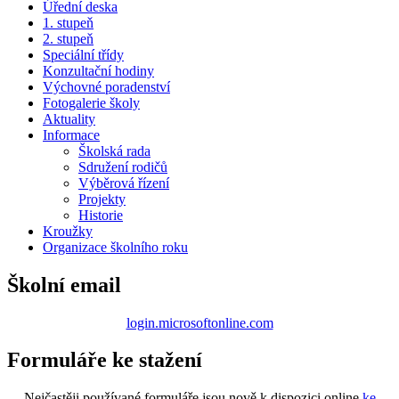
Úřední deska
1. stupeň
2. stupeň
Speciální třídy
Konzultační hodiny
Výchovné poradenství
Fotogalerie školy
Aktuality
Informace
Školská rada
Sdružení rodičů
Výběrová řízení
Projekty
Historie
Kroužky
Organizace školního roku
Školní email
login.microsoftonline.com
Formuláře ke stažení
Nejčastěji používané formuláře jsou nově k dispozici online
ke