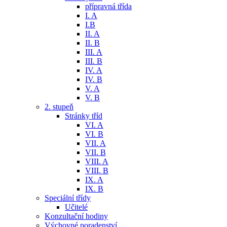
přípravná třída
I. A
I.B
II. A
II. B
III. A
III. B
IV. A
IV. B
V. A
V. B
2. stupeň
Stránky tříd
VI. A
VI. B
VII. A
VII. B
VIII. A
VIII. B
IX. A
IX. B
Speciální třídy
Učitelé
Konzultační hodiny
Výchovné poradenství