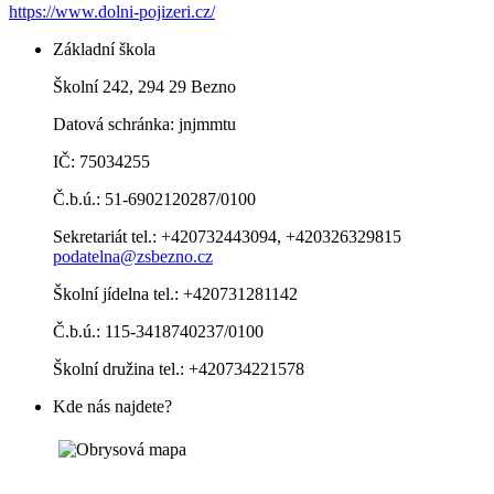
https://www.dolni-pojizeri.cz/
Základní škola
Školní 242, 294 29 Bezno
Datová schránka: jnjmmtu
IČ: 75034255
Č.b.ú.: 51-6902120287/0100
Sekretariát tel.: +420732443094, +420326329815
podatelna@zsbezno.cz
Školní jídelna tel.: +420731281142
Č.b.ú.: 115-3418740237/0100
Školní družina tel.: +420734221578
Kde nás najdete?