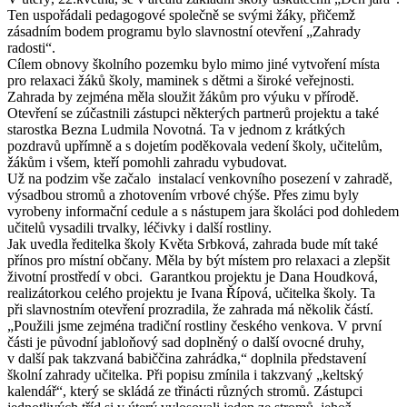
Ten uspořádali pedagogové společně se svými žáky, přičemž
zásadním bodem programu bylo slavnostní otevření „Zahrady
radosti“.
Cílem obnovy školního pozemku bylo mimo jiné vytvoření místa
pro relaxaci žáků školy, maminek s dětmi a široké veřejnosti.
Zahrada by zejména měla sloužit žákům pro výuku v přírodě.
Otevření se zúčastnili zástupci některých partnerů projektu a také
starostka Bezna Ludmila Novotná. Ta v jednom z krátkých
pozdravů upřímně a s dojetím poděkovala vedení školy, učitelům,
žákům i všem, kteří pomohli zahradu vybudovat.
Už na podzim vše začalo instalací venkovního posezení v zahradě,
výsadbou stromů a zhotovením vrbové chýše. Přes zimu byly
vyrobeny informační cedule a s nástupem jara školáci pod dohledem
učitelů vysadili trvalky, léčivky i další rostliny.
Jak uvedla ředitelka školy Květa Srbková, zahrada bude mít také
přínos pro místní občany. Měla by být místem pro relaxaci a zlepšit
životní prostředí v obci. Garantkou projektu je Dana Houdková,
realizátorkou celého projektu je Ivana Řípová, učitelka školy. Ta
při slavnostním otevření prozradila, že zahrada má několik částí.
„Použili jsme zejména tradiční rostliny českého venkova. V první
části je původní jabloňový sad doplněný o další ovocné druhy,
v další pak takzvaná babiččina zahrádka,“ doplnila představení
školní zahrady učitelka. Při popisu zmínila i takzvaný „keltský
kalendář“, který se skládá ze třinácti různých stromů. Zástupci