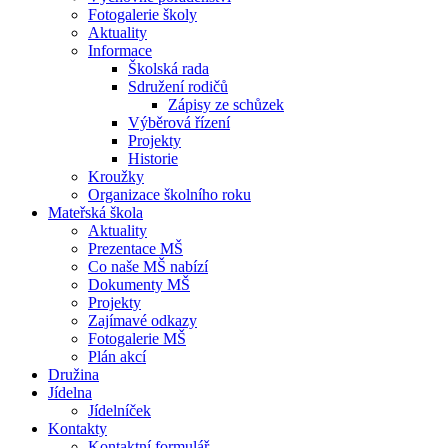
Fotogalerie školy
Aktuality
Informace
Školská rada
Sdružení rodičů
Zápisy ze schůzek
Výběrová řízení
Projekty
Historie
Kroužky
Organizace školního roku
Mateřská škola
Aktuality
Prezentace MŠ
Co naše MŠ nabízí
Dokumenty MŠ
Projekty
Zajímavé odkazy
Fotogalerie MŠ
Plán akcí
Družina
Jídelna
Jídelníček
Kontakty
Kontaktní formulář