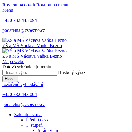
Rovnou na obsah
Rovnou na menu
Menu
+420 732 443 094
podatelna@zsbezno.cz
ZŠ a MŠ Václava Vaňka
Bezno
ZŠ a MŠ Václava Vaňka
Bezno
Mapa webu
Datová schránka: jnjmmtu
Hledaný výraz
Hledat
rozšířené vyhledávání
+420 732 443 094
podatelna@zsbezno.cz
Základní škola
Úřední deska
1. stupeň
Stránky tříd