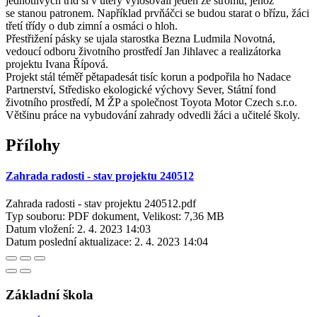
jednotlivých tříd si v úterý vylosovali jeden ze stromů, jehož
se stanou patronem. Například prvňáčci se budou starat o břízu, žáci
třetí třídy o dub zimní a osmáci o hloh.
Přestřižení pásky se ujala starostka Bezna Ludmila Novotná,
vedoucí odboru životního prostředí Jan Jihlavec a realizátorka
projektu Ivana Řípová.
Projekt stál téměř pětapadesát tisíc korun a podpořila ho Nadace
Partnerství, Středisko ekologické výchovy Sever, Státní fond
životního prostředí, M ŽP a společnost Toyota Motor Czech s.r.o.
Většinu práce na vybudování zahrady odvedli žáci a učitelé školy.
Přílohy
Zahrada radosti - stav projektu 240512
Zahrada radosti - stav projektu 240512.pdf
Typ souboru: PDF dokument, Velikost: 7,36 MB
Datum vložení:
2. 4. 2023 14:03
Datum poslední aktualizace:
2. 4. 2023 14:04
Základní škola