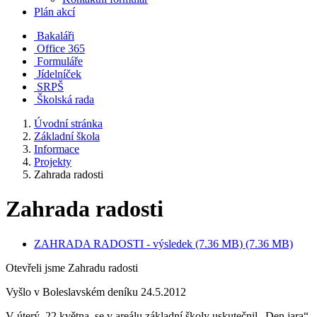
Plán akcí
Bakaláři
Office 365
Formuláře
Jídelníček
SRPŠ
Školská rada
Úvodní stránka
Základní škola
Informace
Projekty
Zahrada radosti
Zahrada radosti
ZAHRADA RADOSTI - výsledek (7.36 MB) (7.36 MB)
Otevřeli jsme Zahradu radosti
Vyšlo v Boleslavském deníku 24.5.2012
V úterý, 22.května, se v areálu základní školy uskutečnil „Den jara“.