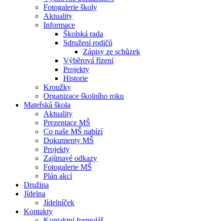
Fotogalerie školy
Aktuality
Informace
Školská rada
Sdružení rodičů
Zápisy ze schůzek
Výběrová řízení
Projekty
Historie
Kroužky
Organizace školního roku
Mateřská škola
Aktuality
Prezentace MŠ
Co naše MŠ nabízí
Dokumenty MŠ
Projekty
Zajímavé odkazy
Fotogalerie MŠ
Plán akcí
Družina
Jídelna
Jídelníček
Kontakty
Kontaktní formulář