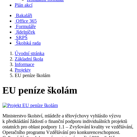
Plán akcí
Bakaláři
Office 365
Formuláře
Jídelníček
SRPŠ
Školská rada
Úvodní stránka
Základní škola
Informace
Projekty
EU peníze školám
EU peníze školám
Ministerstvo školství, mládeže a tělovýchovy vyhlásilo výzvu
k předkládání žádostí o finanční podporu individuálních projektů
ostatních pro oblast podpory 1.1 – Zvyšování kvality ve vzdělávání,
Operačního programu Vzdělávání pro konkurenceschopnost.