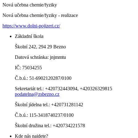
Nová učebna chemie/fyziky
Nová učebna chemie/fyziky - realizace
https://www.dolni-pojizeri.cz/
Základní škola
Školní 242, 294 29 Bezno
Datová schránka: jnjmmtu
IČ: 75034255
Č.b.ú.: 51-6902120287/0100
Sekretariát tel.: +420732443094, +420326329815
podatelna@zsbezno.cz
Školní jídelna tel.: +420731281142
Č.b.ú.: 115-3418740237/0100
Školní družina tel.: +420734221578
Kde nás najdete?