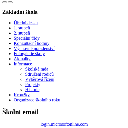
Základní škola
Úřední deska
1. stupeň
2. stupeň
Speciální třídy
Konzultační hodiny
Výchovné poradenství
Fotogalerie školy
Aktuality
Informace
Školská rada
Sdružení rodičů
Výběrová řízení
Projekty
Historie
Kroužky
Organizace školního roku
Školní email
login.microsoftonline.com