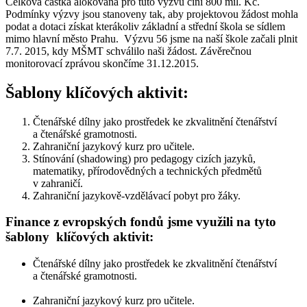
Celková částka alokovaná pro tuto výzvu činí 800 mil. Kč.
Podmínky výzvy jsou stanoveny tak, aby projektovou žádost mohla
podat a dotaci získat kterákoliv základní a střední škola se sídlem
mimo hlavní město Prahu. Výzvu 56 jsme na naší škole začali plnit
7.7. 2015, kdy MŠMT schválilo naši žádost. Závěrečnou
monitorovací zprávou skončíme 31.12.2015.
Šablony klíčových aktivit:
Čtenářské dílny jako prostředek ke zkvalitnění čtenářství
a čtenářské gramotnosti.
Zahraniční jazykový kurz pro učitele.
Stínování (shadowing) pro pedagogy cizích jazyků,
matematiky, přírodovědných a technických předmětů
v zahraničí.
Zahraniční jazykově-vzdělávací pobyt pro žáky.
Finance z evropských fondů jsme využili na tyto
šablony klíčových aktivit:
Čtenářské dílny jako prostředek ke zkvalitnění čtenářství
a čtenářské gramotnosti.
Zahraniční jazykový kurz pro učitele.