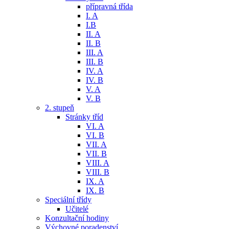
přípravná třída
I. A
I.B
II. A
II. B
III. A
III. B
IV. A
IV. B
V. A
V. B
2. stupeň
Stránky tříd
VI. A
VI. B
VII. A
VII. B
VIII. A
VIII. B
IX. A
IX. B
Speciální třídy
Učitelé
Konzultační hodiny
Výchovné poradenství