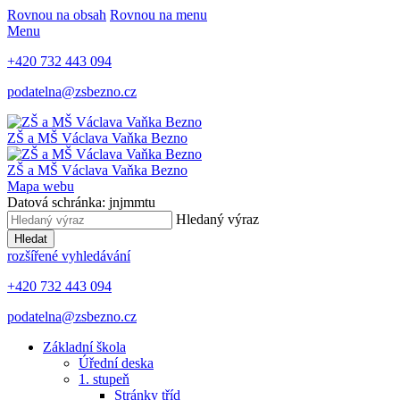
Rovnou na obsah
Rovnou na menu
Menu
+420 732 443 094
podatelna@zsbezno.cz
ZŠ a MŠ Václava Vaňka
Bezno
ZŠ a MŠ Václava Vaňka
Bezno
Mapa webu
Datová schránka: jnjmmtu
Hledaný výraz
Hledat
rozšířené vyhledávání
+420 732 443 094
podatelna@zsbezno.cz
Základní škola
Úřední deska
1. stupeň
Stránky tříd