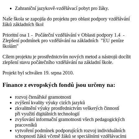
Zahraniční jazykově-vzdělávací pobyt pro žáky.
Naše škola se zapojila do projektu pro oblast podpory vzdělávání
žáků základních škol
Prioritní osa 1 - Počáteční vzdělávání v Oblasti podpory 1.4 -
Zlepšení podmínek pro vzdělávání na základních "EU peníze
školám"
Cílem projektu je prostřednictvím nových metod a nástrojů docílit
zlepšení stavu počátečního vzdělávání na základní škole.
Projekt byl schválen 19. srpna 2010.
Finance z evropských fondů jsou určeny na:
rozvoj čtenářské gramotnosti
zvýšení kvality výuky cizích jazyků
zkvalitnění výuky prostřednictvím veškerých činností
při využití digitálních technologií
zvyšování informační gramotnosti všech pedagogických
pracovníků
vytvoření podmínek podporujících rozvoj individuálních
schopností žáků včetně žáků se speciálními vzdělávacími