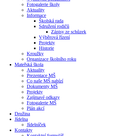
Fotogalerie školy
Aktuality
Informace
Školská rada
Sdružení rodičů
Zápisy ze schůzek
Výběrová řízení
Projekty
Historie
Kroužky
Organizace školního roku
Mateřská škola
Aktuality
Prezentace MŠ
Co naše MŠ nabízí
Dokumenty MŠ
Projekty
Zajímavé odkazy
Fotogalerie MŠ
Plán akcí
Družina
Jídelna
Jídelníček
Kontakty
Kontaktní formulář