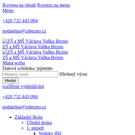
Rovnou na obsah
Rovnou na menu
Menu
+420 732 443 094
podatelna@zsbezno.cz
ZŠ a MŠ Václava Vaňka
Bezno
ZŠ a MŠ Václava Vaňka
Bezno
Mapa webu
Datová schránka: jnjmmtu
Hledaný výraz
Hledat
rozšířené vyhledávání
+420 732 443 094
podatelna@zsbezno.cz
Základní škola
Úřední deska
1. stupeň
Stránky tříd