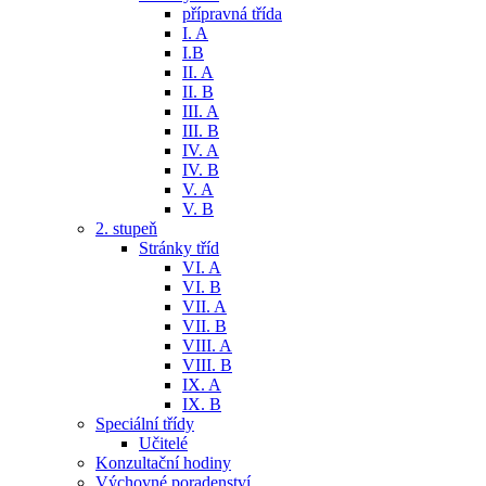
přípravná třída
I. A
I.B
II. A
II. B
III. A
III. B
IV. A
IV. B
V. A
V. B
2. stupeň
Stránky tříd
VI. A
VI. B
VII. A
VII. B
VIII. A
VIII. B
IX. A
IX. B
Speciální třídy
Učitelé
Konzultační hodiny
Výchovné poradenství