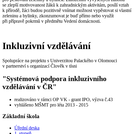
se zlepší motivovanost žáků k zahradnickým aktivitám, posílí vztah
k přírodě, žáci budou pozitivně vnímat možnost vypěstovat si vlastní
zeleninu a bylinky, zkonzumovat je buď přímo nebo využít
při přípravě pokrmů v předmětu Vedení domácnosti.
Inkluzivní vzdělávání
Spolupráce na projektu s Univerzitou Palackého v Olomouci
v partnerství s organizací Člověk v tísni
"Systémová podpora inkluzivního
vzdělávání v ČR"
realizováno v rámci OP VK - grant IPO, výzva č.43
vyhlášeno MŠMT pro léta 2013 - 2015
Základní škola
Úřední deska
1. stupeň