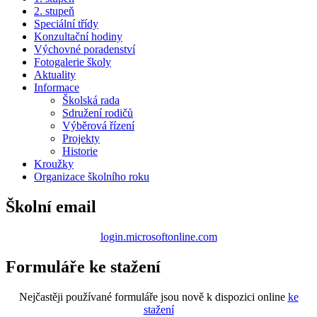
2. stupeň
Speciální třídy
Konzultační hodiny
Výchovné poradenství
Fotogalerie školy
Aktuality
Informace
Školská rada
Sdružení rodičů
Výběrová řízení
Projekty
Historie
Kroužky
Organizace školního roku
Školní email
login.microsoftonline.com
Formuláře ke stažení
Nejčastěji používané formuláře jsou nově k dispozici online
ke
stažení