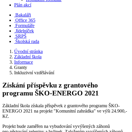
Plán akcí
Bakaláři
Office 365
Formuláře
Jídelníček
SRPŠ
Školská rada
Úvodní stránka
Základní škola
Informace
Granty
Inkluzivní vzdělávání
Získání příspěvku z grantového
programu ŠKO-ENERGO 2021
Základní škola získala příspěvek z grantového programu ŠKO-
ENERGO 2021 na projekt "Komunitní zahrádka" ve výši 24.900,-
Kč.
Projekt bude zaměřen na vybudování vyvýšených záhonů
pro pěstování zeleniny a bylinek. Založením vyvýšených záhonů